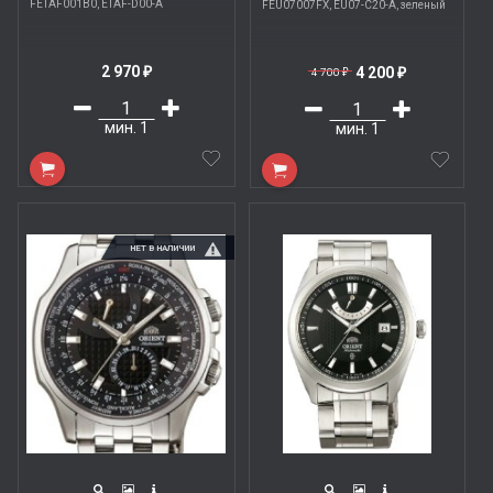
FETAF001B0, ETAF-D00-A
FEU07007FX, EU07-C20-A, зеленый
2 970
4 200
₽
4 700
₽
₽
мин.
1
мин.
1
НЕТ В НАЛИЧИИ