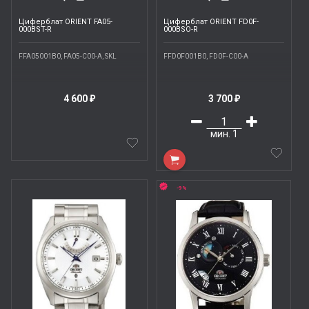
Циферблат ORIENT FA05-
Циферблат ORIENT FD0F-
000BST-R
000BSO-R
FFA05001B0, FA05-C00-A, SKL
FFD0F001B0, FD0F-C00-A
4 600
3 700
₽
₽
мин.
1
-9%