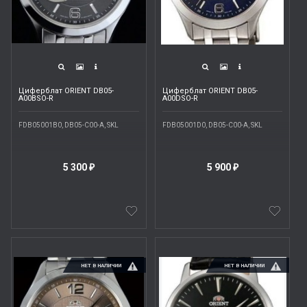
Циферблат ORIENT DB05-
Циферблат ORIENT DB05-
A00BSO-R
A00DSO-R
FDB05001B0, DB05-C00-A, SKL
FDB05001D0, DB05-C00-A, SKL
5 300
5 900
₽
₽
НЕТ В НАЛИЧИИ
НЕТ В НАЛИЧИИ