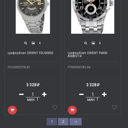
Циферблат ORIENT FEU00002
Циферблат ORIENT FM00-
A00BST-R
FEU00002TW, K3
FFM00001B0, K4
3 328
3 328
₽
₽
мин.
1
мин.
1
1
2
→