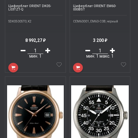
Циферблат ORIENT DK05-
Циферблат ORIENT EM60-
L03TZT-Q
000BST
SDK05005T0, K2
CEM60001, EM60-C0B, черный
8 992,27
3 200
₽
₽
мин.
1
мин.
1
макс.
1