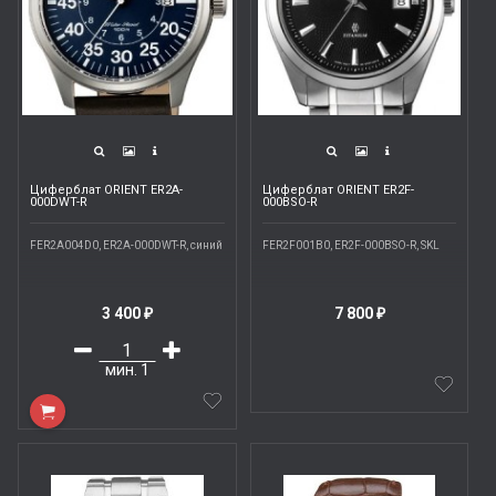
Циферблат ORIENT ER2A-
Циферблат ORIENT ER2F-
000DWT-R
000BSO-R
FER2A004D0, ER2A-000DWT-R, синий
FER2F001B0, ER2F-000BSO-R, SKL
3 400
7 800
₽
₽
мин.
1