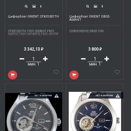
Циферблат ORIENT CFX01001TH
Циферблат ORIENT DB02-
A00HST
CFX01001TH, FX01-000BGT, FX01-
CDB02002H0, DB02-C00
000TGT, FX01-001BST-R, FX01-001TST
3 342,13
3 800
₽
₽
мин.
1
мин.
1
НЕТ В НАЛИЧИИ
НЕТ В НАЛИЧИИ