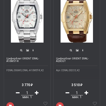
Циферблат ORIENT ERAL-
Циферблат ORIENT ERAL-
A10WST-R
A20CGT
FERAL006W0, ERAL-A10WST-R, K2
Арт.CERAL002C0, K2
3 770
3 510
₽
₽
мин.
1
мин.
1