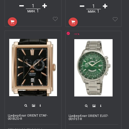
мин.
1
мин.
1
-11%
Циферблат ORIENT ETAF-
Циферблат ORIENT EU07-
001BZO-R
001FST-R