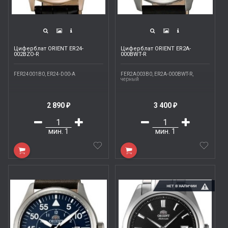
Циферблат ORIENT ER24-
Циферблат ORIENT ER2A-
002BZO-R
000BWT-R
FER24001B0, ER24-D00-A
FER2A003B0, ER2A-000BWT-R,
черный
2 890
3 400
₽
₽
мин.
1
мин.
1
НЕТ В НАЛИЧИИ