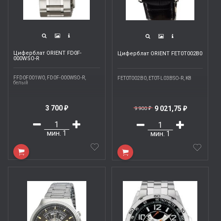
Циферблат ORIENT FD0F-
Циферблат ORIENT FET0T002B0
000WSO-R
FFD0F001W0, FD0F-000WSO-R,
FET0T002B0, ET0T-L03BSO-R, K8
белый
3 700
9 021,75
₽
9 900
₽
₽
мин.
1
мин.
1