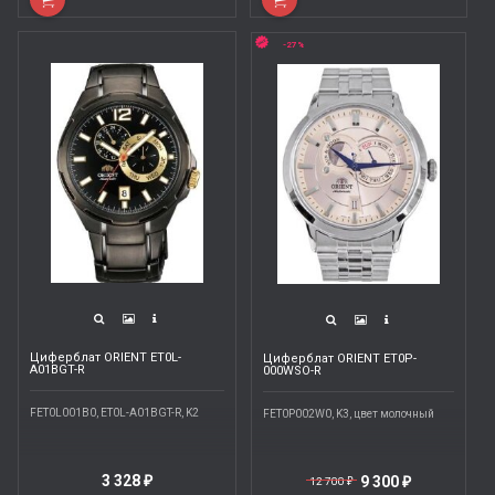
-27%
Циферблат ORIENT ET0L-
Циферблат ORIENT ET0P-
A01BGT-R
000WSO-R
FET0L001B0, ET0L-A01BGT-R, K2
FET0P002W0, K3, цвет молочный
3 328
9 300
₽
12 700
₽
₽