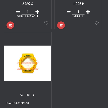
2 392
1 996
₽
₽
мин.
1
макс.
1
мин.
1
Рант GA-110RF-9A