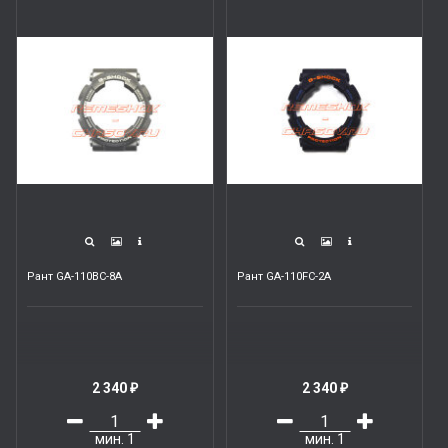
Рант GA-110BC-8A
Рант GA-110FC-2A
2 340
2 340
₽
₽
мин.
1
мин.
1