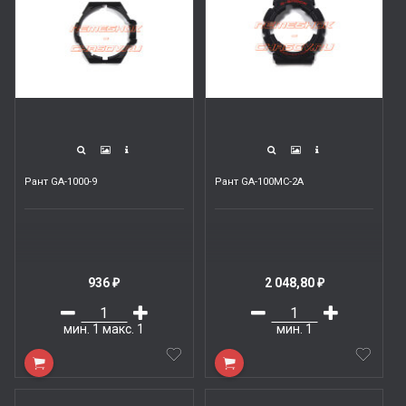
Рант GA-1000-9
Рант GA-100MC-2A
936
2 048,80
₽
₽
мин.
1
макс.
1
мин.
1