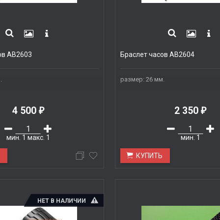
ов AB2603
Браслет часов AB2604
.
размер: 26 мм.
4 500
2 350
₽
₽
мин.
1
макс.
1
мин.
1
Ь
КУПИТЬ
НЕТ В НАЛИЧИИ