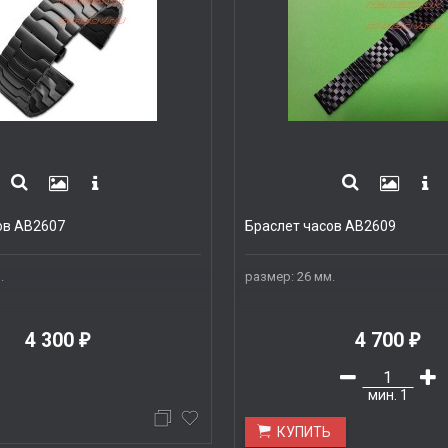
ов AB2607
Браслет часов AB2609
.
размер: 26 мм.
4 300
4 700
₽
₽
мин.
1
КУПИТЬ