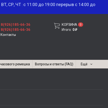
: ВТ, СР, ЧТ
с 11:00 до 19:00 перерыв с 14:00 до
:
8(926)185-66-36
КОРЗИНА
0
8(926)185-66-36
Итого:
0
₽
Контакты
часового ремешка
Вопросы и ответы (FAQ)
Ещё