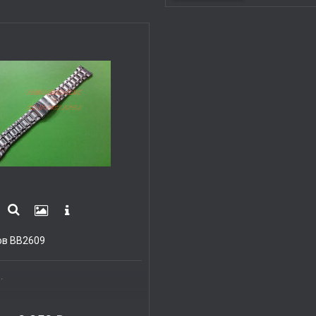
ов BB2609
.